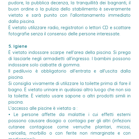
pudore, la pubblica decenza, la tranquillità dei bagnanti, il
buon ordine o la pulizia dello stabilimento è severamente
vietato e sarà punito con l'allontanamento immediato
dalla piscina.
È vietato utilizzare radio, registratori o lettori CD e scattare
fotografie senza il consenso delle persone interessate.
5. Igiene
È vietato indossare scarpe nell'area della piscina. Si prega
di lasciarle negli armadietti all'ingresso. I bambini possono
indossare solo ciabatte di gomma.
Il pediluvio è obbligatorio all'entrata e all'uscita dalla
piscina.
Si consiglia vivamente di utilizzare la toilette prima di fare il
bagno. È vietato urinare in qualsiasi altro luogo che non sia
la toilette. È vietato usare sapone o altri prodotti simili in
piscina.
L'accesso alle piscine è vietato a :
• Le persone affette da malattie i cui effetti esterni
possono causare disagio o contagio per gli altri (infezioni
cutanee contagiose come verruche plantari, micosi,
varicella, morbillo o con ferite non rimarginate e con