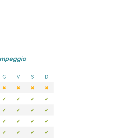
ampeggio
G
V
S
D
✖
✖
✖
✖
✔
✔
✔
✔
✔
✔
✔
✔
✔
✔
✔
✔
✔
✔
✔
✔