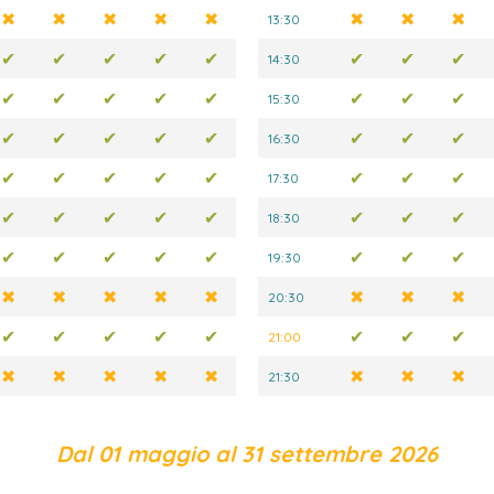
✖
✖
✖
✖
✖
✖
✖
✖
13:30
✔
✔
✔
✔
✔
✔
✔
✔
14:30
✔
✔
✔
✔
✔
✔
✔
✔
15:30
✔
✔
✔
✔
✔
✔
✔
✔
16:30
✔
✔
✔
✔
✔
✔
✔
✔
17:30
✔
✔
✔
✔
✔
✔
✔
✔
18:30
✔
✔
✔
✔
✔
✔
✔
✔
19:30
✖
✖
✖
✖
✖
✖
✖
✖
20:30
✔
✔
✔
✔
✔
✔
✔
✔
21:00
✖
✖
✖
✖
✖
✖
✖
✖
21:30
Dal 01 maggio al 31 settembre 2026