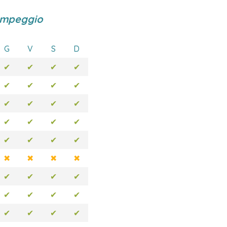
ampeggio
G
V
S
D
✔
✔
✔
✔
✔
✔
✔
✔
✔
✔
✔
✔
✔
✔
✔
✔
✔
✔
✔
✔
✖
✖
✖
✖
✔
✔
✔
✔
✔
✔
✔
✔
✔
✔
✔
✔