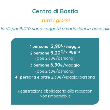
Centro di Bastia
Tutti i giorni
e la disponibilità sono soggetti a variazioni in base all
€
2,90
1 persona
/viaggio
€
/viaggio
5,20
2 persone
(cioè 2,60€/persona)
6,90
3 persone
€
/viaggio
(cioè 2,30€/persona)
4° persona e oltre
2,30€/viaggio/persona
Registrazione obbligatoria alla reception
Non rimborsabile