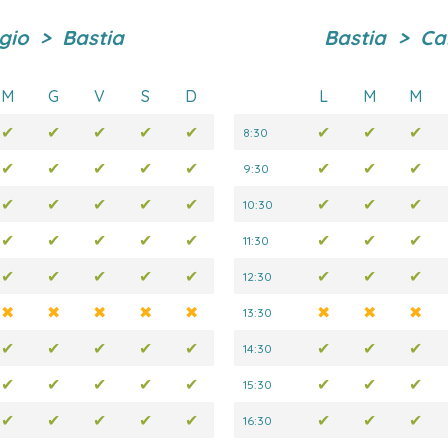
io > Bastia
Bastia > C
M
G
V
S
D
L
M
M
✔
✔
✔
✔
✔
✔
✔
✔
8:30
✔
✔
✔
✔
✔
✔
✔
✔
9:30
✔
✔
✔
✔
✔
✔
✔
✔
10:30
✔
✔
✔
✔
✔
✔
✔
✔
11:30
✔
✔
✔
✔
✔
✔
✔
✔
12:30
✖
✖
✖
✖
✖
✖
✖
✖
13:30
✔
✔
✔
✔
✔
✔
✔
✔
14:30
✔
✔
✔
✔
✔
✔
✔
✔
15:30
✔
✔
✔
✔
✔
✔
✔
✔
16:30