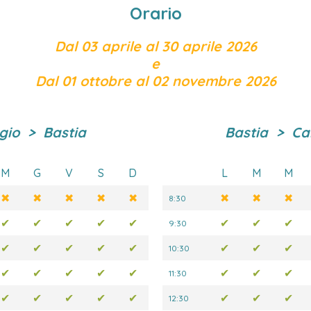
Orario
Dal 03 aprile al 30 aprile 2026
e
Dal 01 ottobre al 02 novembre 2026
io > Bastia
Bastia > C
M
G
V
S
D
L
M
M
✖
✖
✖
✖
✖
✖
✖
✖
8:30
✔
✔
✔
✔
✔
✔
✔
✔
9:30
✔
✔
✔
✔
✔
✔
✔
✔
10:30
✔
✔
✔
✔
✔
✔
✔
✔
11:30
✔
✔
✔
✔
✔
✔
✔
✔
12:30